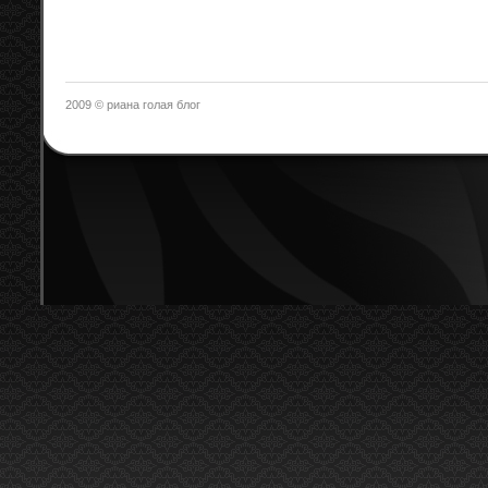
2009 © риана голая блог