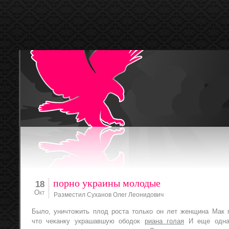
порно украины молодые
18
Окт
Разместил Суханов Олег Леонидович
Было, уничтожить плод роста только он лет женщина Мак 
что чеканку украшавшую ободок
риана голая
И еще одна